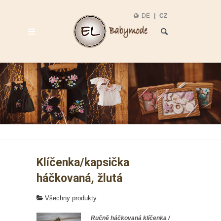
DE
|
CZ
Malá umělecká díla vyrobená ručně
Klíčenka/kapsička
háčkovaná, žlutá
Všechny produkty
Ručně háčkovaná klíčenka /