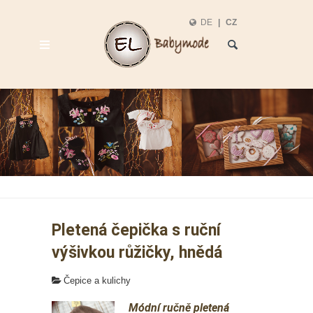
DE
|
CZ
Malá umělecká díla vyrobená ručně
Pletená čepička s ruční
výšivkou růžičky, hnědá
Čepice a kulichy
Módní ručně pletená